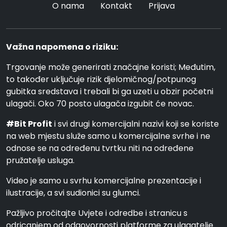
O nama
Kontakt
Prijava
Važna napomena o riziku:
Trgovanje može generirati značajne koristi; Međutim,
to također uključuje rizik djelomičnog/potpunog
gubitka sredstava i trebali bi ga uzeti u obzir početni
ulagači. Oko 70 posto ulagača izgubit će novac.
#Bit Profit
i svi drugi komercijalni nazivi koji se koriste
na web mjestu služe samo u komercijalne svrhe i ne
odnose se na određenu tvrtku niti na određene
pružatelje usluga.
Video je samo u svrhu komercijalne prezentacije i
ilustracije, a svi sudionici su glumci.
Pažljivo pročitajte Uvjete i odredbe i stranicu s
odricanjem od odgovornosti platforme za ulagatelje