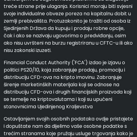
treće strane prije ulaganja. Korisnici moraju biti svjesni
svoje individualne obveze poreza na kapitalnu dobit u
zemlji prebivališta. Protuzakonito je tražiti od osoba iz
Sjedinjenih Država da kupuju i prodaju robne opcije,
čak i ako se nazivaju ugovorima o predviđanju, osim
ako nisu uvršteni na burzu registriranu u CFTC-u ili ako
nisu zakonski izuzeti.
Financial Conduct Authority ('FCA') izdao je izjavu o
politici PS20/10, koja zabranjuje prodaju, promociju i
distribuciju CFD-ova na kripto imovinu. Zabranjuje
širenje marketinških materijala koji se odnose na
distribuciju CFD-ova i drugih financijskih proizvoda koji
se temelje na kriptovalutama i koji su upućeni
stanovnicima Ujedinjenog Kraljevstva
Ostavljanjem svojih osobnih podataka ovdje pristajete
i dopuštate nam da dijelimo vaše osobne podatke s
trećim stranama koje pružaju usluge trgovanja kako je