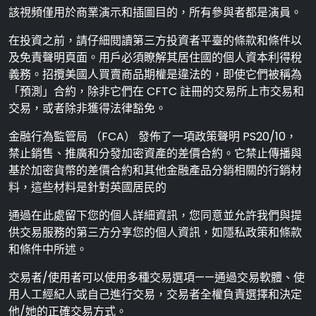
該視頻僅用於商業演示和插圖目的，所有參與者都是演員。
在投資之前，請仔細閱讀第三方投資者平臺的條款和條件以
及免責聲明頁面。用戶必須瞭解其居住國的個人資本利得稅
義務。招攬美國人買賣商品期權是違法的，即使它們被稱為
「預測」合約，除非它們在 CFTC 註冊的交易所上市交易和
交易，或者除非獲得法律豁免。
金融行為監管局 （FCA） 發佈了一項政策聲明 PS20/10，
禁止銷售、推廣和分發加密資產的差價合約。它禁止傳播與
基於加密貨幣的差價合約和其他金融產品分銷相關的行銷材
料，這些材料是針對英國居民的
通過在此處留下您的個人詳細資訊，您同意並允許我們與提
供交易服務的第三方分享您的個人資訊，如隱私政策和條款
和條件中所述。
交易者/使用者可以使用多種交易選項——通過交易軟體、使
用人工經紀人或自己進行交易，交易者全權負責選擇和決定
他/她的正確交易方式。