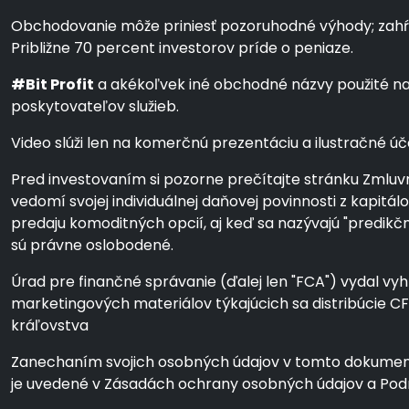
Obchodovanie môže priniesť pozoruhodné výhody; zahŕňa v
Približne 70 percent investorov príde o peniaze.
#Bit Profit
a akékoľvek iné obchodné názvy použité na 
poskytovateľov služieb.
Video slúži len na komerčnú prezentáciu a ilustračné úče
Pred investovaním si pozorne prečítajte stránku Zmluvn
vedomí svojej individuálnej daňovej povinnosti z kapit
predaju komoditných opcií, aj keď sa nazývajú "predik
sú právne oslobodené.
Úrad pre finančné správanie (ďalej len "FCA") vydal vyhl
marketingových materiálov týkajúcich sa distribúcie 
kráľovstva
Zanechaním svojich osobných údajov v tomto dokumente
je uvedené v Zásadách ochrany osobných údajov a Po