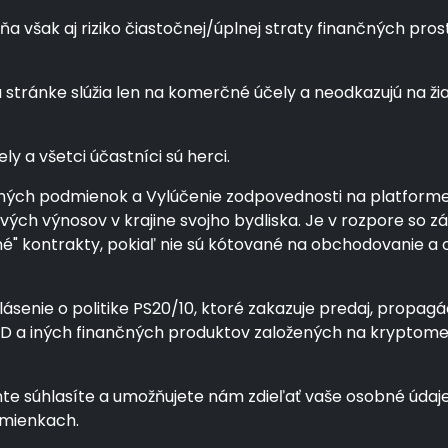
šak aj riziko čiastočnej/úplnej straty finančných prostri
stránke slúžia len na komerčné účely a neodkazujú na ž
ly a všetci účastníci sú herci.
ých podmienok a Vylúčenie zodpovednosti na platforme pr
álových výnosov v krajine svojho bydliska. Je v rozpore 
čné" kontrakty, pokiaľ nie sú kótované na obchodovanie 
ásenie o politike PS20/10, ktoré zakazuje predaj, propagác
CFD a iných finančných produktov založených na krypto
 súhlasíte a umožňujete nám zdieľať vaše osobné údaje 
dmienkach.