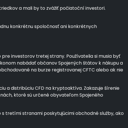
edkov a mali by to zvážiť počiatoční investori.
iadnu konkrétnu spoločnosť ani konkrétnych
e investorov tretej strany. Používatelia si musia byť
so zákonom nabádať občanov Spojených štátov k nákupu a
a obchodované na burze registrovanej CFTC alebo ak nie
iu a distribúciu CFD na kryptoaktíva. Zakazuje šírenie
menách, ktoré sú určené obyvateľom Spojeného
s tretími stranami poskytujúcimi obchodné služby, ako