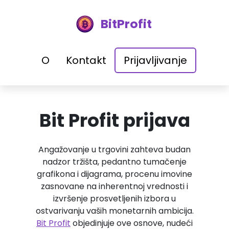
BitProfit
O
Kontakt
Prijavljivanje
Bit Profit prijava
Angažovanje u trgovini zahteva budan
nadzor tržišta, pedantno tumačenje
grafikona i dijagrama, procenu imovine
zasnovane na inherentnoj vrednosti i
izvršenje prosvetljenih izbora u
ostvarivanju vaših monetarnih ambicija.
Bit Profit
objedinjuje ove osnove, nudeći