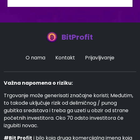
BitProfit
O nama
Kontakt
Prijavljivanje
Važna napomena o riziku:
Trgovanje može generisati značajne koristi; Međutim,
to takođe uključuje rizik od delimičnog / punog
gubitka sredstava i treba ga uzeti u obzir od strane
početnih investitora. Oko 70 odsto investitora će
izgubiti novac.
#Bit Profit
i bilo koja druga komercijalna imena koja