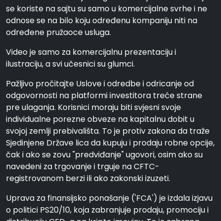
se koriste na sajtu su samo u komercijalne svrhe i ne
odnose se na bilo koju određenu kompaniju niti na
određene pružaoce usluga.
Video je samo za komercijalnu prezentaciju i
ilustraciju, a svi učesnici su glumci.
Pažljivo pročitajte Uslove i odredbe i odricanje od
odgovornosti na platformi investitora treće strane
pre ulaganja. Korisnici moraju biti svjesni svoje
individualne porezne obveze na kapitalnu dobit u
svojoj zemlji prebivališta. To je protiv zakona da traže
Sjedinjene Države lica da kupuju i prodaju robne opcije,
čak i ako se zovu "predviđanje" ugovori, osim ako su
navedeni za trgovanje i trguje na CFTC-
registrovanom berzi ili ako zakonski izuzeti.
Uprava za finansijsko ponašanje ('FCA') je izdala izjavu
o politici PS20/10, koja zabranjuje prodaju, promociju i