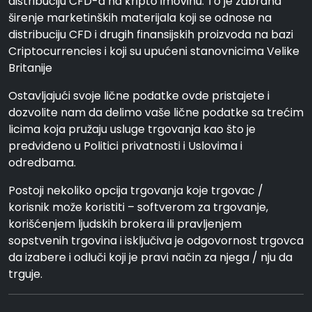
distribuciju CFD-a na kripto imovinu. To je zabrana
širenje marketinških materijala koji se odnose na
distribuciju CFD i drugih finansijskih proizvoda na bazi
Criptocurrencies i koji su upućeni stanovnicima Velike
Britanije
Ostavljajući svoje lične podatke ovde pristajete i
dozvolite nam da delimo vaše lične podatke sa trećim
licima koja pružaju usluge trgovanja kao što je
predviđeno u Politici privatnosti i Uslovima i
odredbama.
Postoji nekoliko opcija trgovanja koje trgovac /
korisnik može koristiti – softverom za trgovanje,
korišćenjem ljudskih brokera ili pravljenjem
sopstvenih trgovina i isključiva je odgovornost trgovca
da izabere i odluči koji je pravi način za njega / nju da
trguje.