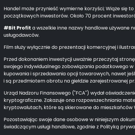
Handel może przynieść wymierne korzyści; Wiąże się to
początkowych inwestorów. Około 70 procent inwestorów
#Bit Profit
a wszelkie inne nazwy handlowe używane na 
usługodawców.
Film służy wyłącznie do prezentacji komercyjnej i ilustra
Przed dokonaniem inwestycji uważnie przeczytaj stron
swojego indywidualnego zobowiązania podatkowego w p
kupowania i sprzedawania opcji towarowych, nawet jeś
i są przedmiotem obrotu na giełdzie zarejestrowanej p
Urząd Nadzoru Finansowego ("FCA") wydał oświadczenie 
kryptograficzne. Zakazuje ona rozpowszechniania mat
kryptowalutach, które są skierowane do mieszkańców Wi
Pozostawiając swoje dane osobowe w niniejszym dokum
świadczącym usługi handlowe, zgodnie z Polityką prywa