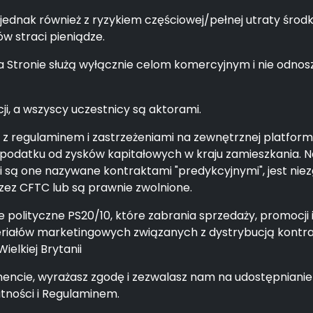
 jednak również z ryzykiem częściowej/pełnej utraty śro
 straci pieniądze.
Stronie służą wyłącznie celom komercyjnym i nie odnoszą
cji, a wszyscy uczestnicy są aktorami.
ę z regulaminem i zastrzeżeniami na zewnętrznej platfor
odatku od zysków kapitałowych w kraju zamieszkania. N
li są one nazywane kontraktami "predykcyjnymi", jest n
rzez CFTC lub są prawnie zwolnione.
polityczne PS20/10, które zabrania sprzedaży, promocji 
eriałów marketingowych związanych z dystrybucją kontr
elkiej Brytanii
encie, wyrażasz zgodę i zezwalasz nam na udostępnian
tności i Regulaminem.